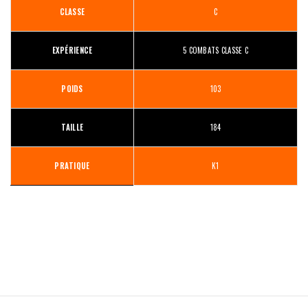
CLASSE
C
EXPÉRIENCE
5 COMBATS CLASSE C
POIDS
103
TAILLE
184
PRATIQUE
K1